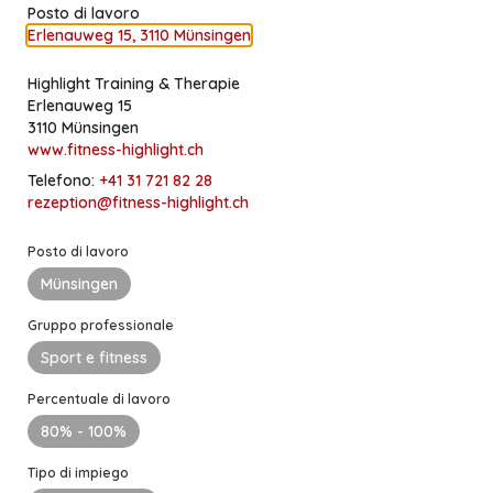
favorite_border
Posto di lavoro
1S
Posizione permanente
Zürich
Erlenauweg 15, 3110 Münsingen
Highlight Training & Therapie
Next Level Fitness GmbH, Zwingen
Erlenauweg 15
Gruppenfitness-Instruktor/in oder
3110 Münsingen
Kursleiter/in
www.fitness-highlight.ch
Telefono:
+41 31 721 82 28
favorite_border
2S
Linea laterale
Zwingen
rezeption@fitness-highlight.ch
Posto di lavoro
Sportcenter Ägeri, Unterägeri
Münsingen
FitnesstrainerIn 40-50% in Unterägeri, Zug
Gruppo professionale
favorite_border
4S
Posizione permanente
Unterägeri
Sport e fitness
Percentuale di lavoro
Sportcenter Ägeri, Unterägeri
80%
- 100%
MasseurIn
Tipo di impiego
favorite_border
4S
Posizione permanente
Unterägeri