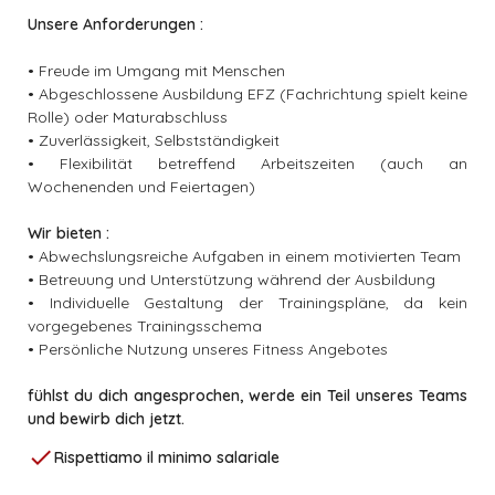
Unsere Anforderungen :
ASS Fit and Well, Rombach
Fachperson Bewegungs- und
• Freude im Umgang mit Menschen
Gesundheitsförderung / Fitness-Instruktor /
• Abgeschlossene Ausbildung EFZ (Fachrichtung spielt keine
Rolle) oder Maturabschluss
Perso...
• Zuverlässigkeit, Selbstständigkeit
favorite_border
• Flexibilität betreffend Arbeitszeiten (auch an
1G
Nuovo
Posizione permanente
Rombach
Wochenenden und Feiertagen)
Wir bieten :
Fitnesstreff Niklaus AG, Reinach
• Abwechslungsreiche Aufgaben in einem motivierten Team
Spezialist/in Bewegungs- und
• Betreuung und Unterstützung während der Ausbildung
Gesundheitsförderung mit eidg. Fachausweis
• Individuelle Gestaltung der Trainingspläne, da kein
ode...
vorgegebenes Trainingsschema
• Persönliche Nutzung unseres Fitness Angebotes
favorite_border
1S
Posizione permanente
Reinach
fühlst du dich angesprochen, werde ein Teil unseres Teams
und bewirb dich jetzt.
tone. & NOW Fitness, Zürich
check
Rispettiamo il minimo salariale
Head Coach & Community Manager