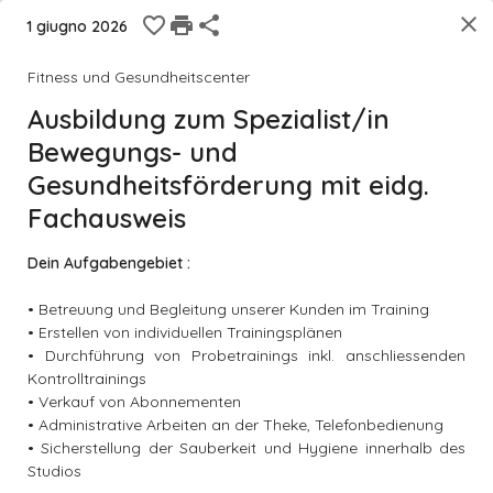
DE
|
FR
|
IT
|
EN
close
favorite_border
print
share
1 giugno 2026
home
menu
Iscriviti
Login
Fitness und Gesundheitscenter
Ausbildung zum Spezialist/in
search
Bewegungs- und
Gesundheitsförderung mit eidg.
room
sync_alt
Raggio in cui offri la rappresentazione
Fachausweis
tune
Ricerca
Dein Aufgabengebiet :
• Betreuung und Begleitung unserer Kunden im Training
• Erstellen von individuellen Trainingsplänen
• Durchführung von Probetrainings inkl. anschliessenden
Highlight Training & Therapie, Münsingen
Kontrolltrainings
Ausbildung zum Spezialist/in Bewegungs-
• Verkauf von Abonnementen
und Gesundheitsförderung mit eidg. ...
• Administrative Arbeiten an der Theke, Telefonbedienung
• Sicherstellung der Sauberkeit und Hygiene innerhalb des
favorite_border
2M
Apprendistato
Münsingen
Studios