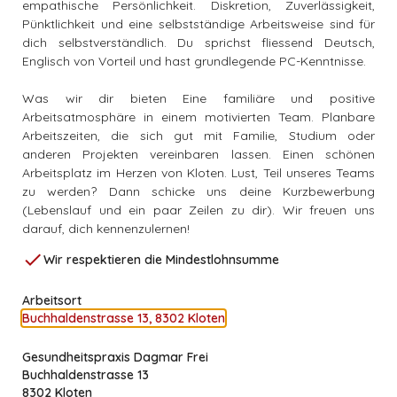
empathische Persönlichkeit. Diskretion, Zuverlässigkeit,
Pünktlichkeit und eine selbstständige Arbeitsweise sind für
favorite_border
1W
Festanstellung
Zürich
dich selbstverständlich. Du sprichst fliessend Deutsch,
Englisch von Vorteil und hast grundlegende PC-Kenntnisse.
Next Level Fitness GmbH, Zwingen
Was wir dir bieten Eine familiäre und positive
Gruppenfitness-Instruktor/in oder
Arbeitsatmosphäre in einem motivierten Team. Planbare
Kursleiter/in
Arbeitszeiten, die sich gut mit Familie, Studium oder
anderen Projekten vereinbaren lassen. Einen schönen
favorite_border
2W
Arbeitsplatz im Herzen von Kloten. Lust, Teil unseres Teams
Nebenerwerb
Zwingen
zu werden? Dann schicke uns deine Kurzbewerbung
(Lebenslauf und ein paar Zeilen zu dir). Wir freuen uns
darauf, dich kennenzulernen!
Sportcenter Ägeri, Unterägeri
FitnesstrainerIn 40-50% in Unterägeri, Zug
check
Wir respektieren die Mindestlohnsumme
favorite_border
4W
Festanstellung
Unterägeri
Arbeitsort
Buchhaldenstrasse 13, 8302 Kloten
Sportcenter Ägeri, Unterägeri
Gesundheitspraxis Dagmar Frei
MasseurIn
Buchhaldenstrasse 13
8302 Kloten