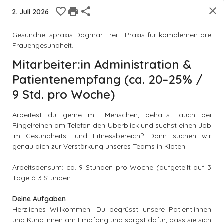
DE
|
FR
|
IT
|
EN
close
favorite_border
print
share
2. Juli 2026
home
menu
Registrieren
Login
Gesundheitspraxis Dagmar Frei - Praxis für komplementäre
Frauengesundheit.
search
Mitarbeiter:in Administration &
Patientenempfang (ca. 20–25% /
room
sync_alt
Radius in der Sie die Stellvertretung anbieten
9 Std. pro Woche)
Arbeitest du gerne mit Menschen, behältst auch bei
tune
Suche
Ringelreihen am Telefon den Überblick und suchst einen Job
im Gesundheits- und Fitnessbereich? Dann suchen wir
genau dich zur Verstärkung unseres Teams in Kloten!
Gesundheitspraxis Dagmar Frei, Kloten
Arbeitspensum: ca. 9 Stunden pro Woche (aufgeteilt auf 3
Mitarbeiter:in Administration &
Tage à 3 Stunden
Patientenempfang (ca. 20–25% / 9 Std. pro
Deine Aufgaben
W...
Herzliches Willkommen: Du begrüsst unsere Patient:innen
favorite_border
und Kund:innen am Empfang und sorgst dafür, dass sie sich
1M
Nebenerwerb
Kloten