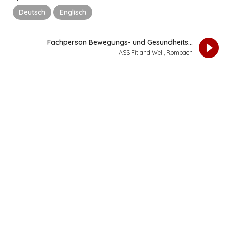
Mehr Informationen
Deutsch
Englisch
arrow_forward_ios
play_circle_filled
Fachperson Bewegungs- und Gesundheits...
ASS Fit and Well, Rombach
facebook
facebook