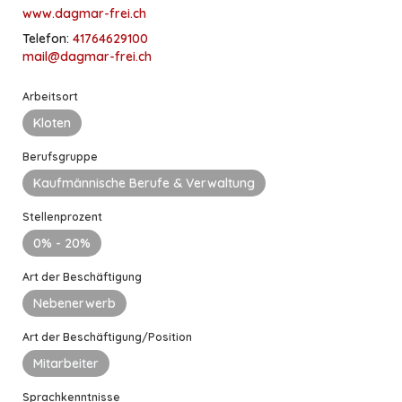
favorite_border
4W
www.dagmar-frei.ch
Festanstellung
Unterägeri
Telefon:
41764629100
mail@dagmar-frei.ch
bewegungskurse.ch, Zürich
Bewegungsfachperson (Fitness- oder
Arbeitsort
Gesundheitstrainerin)
Kloten
favorite_border
1M
Nebenerwerb
Zürich
Berufsgruppe
Kaufmännische Berufe & Verwaltung
play_circle_filled
play_circle_filled
Seite 1 / 3
Stellenprozent
0%
- 20%
Art der Beschäftigung
Nebenerwerb
Über uns
Art der Beschäftigung/Position
Das Stellenportal
movement
jobs.ch
ist eine Dienstleistung des
SFGV
Mitarbeiter
Schweizerischer Fitness- und Gesundheitscenter Verband
und des
BGB
Schweiz Berufsverband für Gesundheit und Bewegung Schweiz
.
Sprachkenntnisse