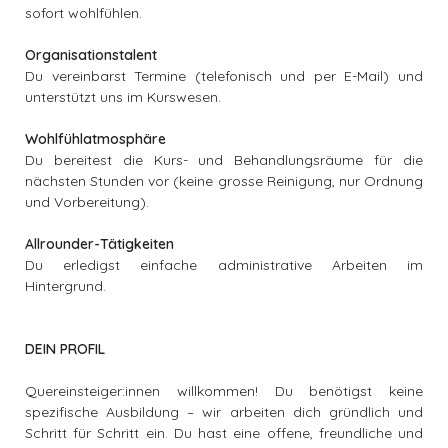
sofort wohlfühlen.
Organisationstalent
ASS Fit and Well, Rombach
Du vereinbarst Termine (telefonisch und per E-Mail) und
Fachperson Bewegungs- und
unterstützt uns im Kurswesen.
Gesundheitsförderung / Fitness-Instruktor /
Perso...
Wohlfühlatmosphäre
Du bereitest die Kurs- und Behandlungsräume für die
favorite_border
2T
Neu
Festanstellung
Rombach
nächsten Stunden vor (keine grosse Reinigung, nur Ordnung
und Vorbereitung).
Allrounder-Tätigkeiten
Fitnesstreff Niklaus AG, Reinach
Spezialist/in Bewegungs- und
Du erledigst einfache administrative Arbeiten im
Hintergrund.
Gesundheitsförderung mit eidg. Fachausweis
ode...
favorite_border
DEIN PROFIL
1W
Festanstellung
Reinach
Quereinsteiger:innen willkommen! Du benötigst keine
spezifische Ausbildung – wir arbeiten dich gründlich und
tone. & NOW Fitness, Zürich
Schritt für Schritt ein. Du hast eine offene, freundliche und
Head Coach & Community Manager